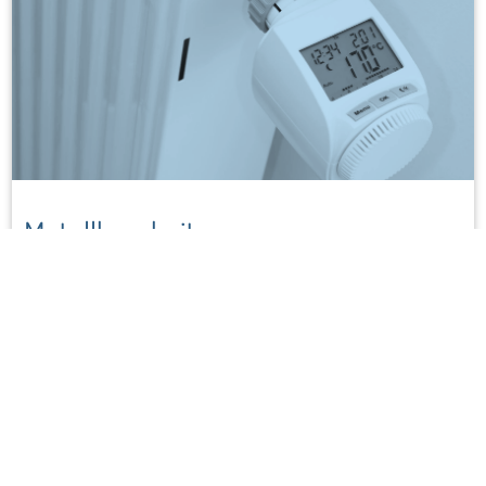
Metallbearbeitung
Thermoregulierung
Den aktuellen und zukünftigen Ansprüchen in der
modernen Mobilität und den wachsenden Anforderungen
der Gesundheitsnormen gerecht zu werden, ist eine der
wesentlichen Herausforderungen in der Metallbearbeitung.