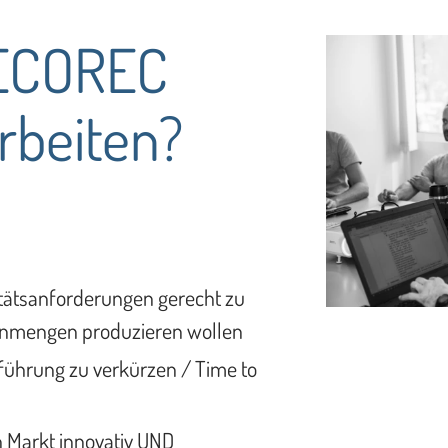
ECOREC
beiten?
itätsanforderungen gerecht zu
enmengen produzieren wollen
führung zu verkürzen / Time to
 Markt innovativ UND