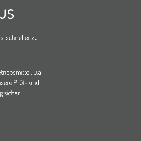
us
, schneller zu
iebsmittel, u.a.
nsere Prüf- und
 sicher.