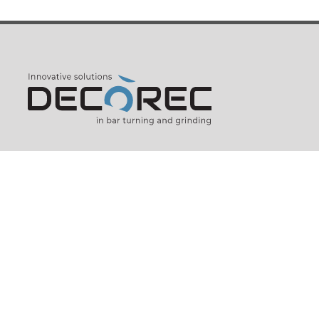
435, rue de Pierre Longue
74800
AMANCY
FRANCE (FR)
Telefon
+33 (0)4 50 25 48 80
Email :
decorec@decorec.com
Verbindungsbüro D / A / CH
c/o EBD, Arnaudstrasse 7